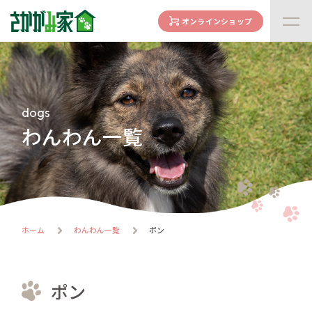
オンラインショップ
concept
さかがみ家の想い
family
dogs
家族になる前に
わんわん一覧
dogs
わんわん一覧
cats
にゃんにゃん一覧
flow
ホーム
わんわん一覧
ポン
譲渡までの流れ
facility
ハウス紹介
ポン
online store