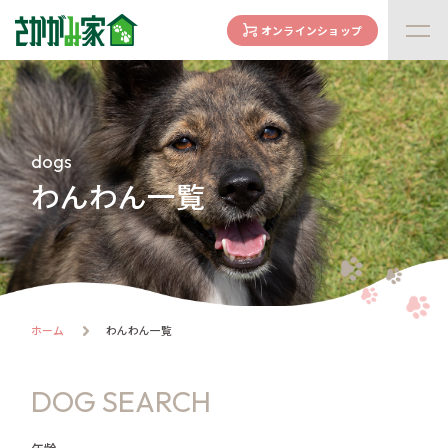
オンラインショップ
concept
さかがみ家の想い
family
dogs
家族になる前に
わんわん一覧
dogs
わんわん一覧
cats
にゃんにゃん一覧
flow
ホーム
わんわん一覧
譲渡までの流れ
facility
DOG SEARCH
ハウス紹介
online store