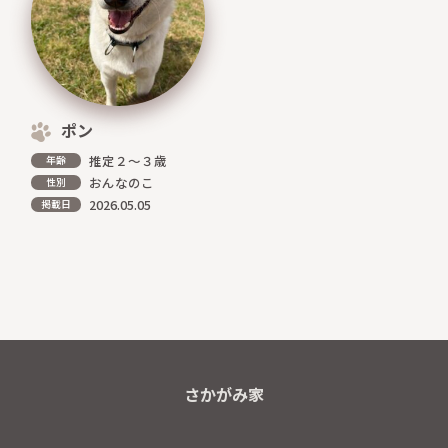
ポン
推定２～３歳
年齢
おんなのこ
性別
2026.05.05
掲載日
さかがみ家