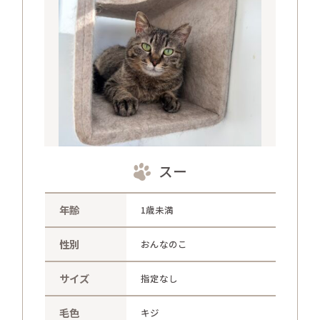
さかがみ家おすすめグッズ
news
新着情報
contact
お問い合わせ
プライバシーポリシー
特定商取引法
スー
年齢
1歳未満
性別
おんなのこ
サイズ
指定なし
毛色
キジ