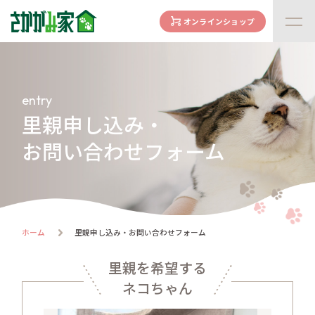
オンラインショップ
concept
さかがみ家の想い
entry
family
家族になる前に
里親申し込み・
お問い合わせフォーム
dogs
わんわん一覧
cats
にゃんにゃん一覧
flow
ホーム
里親申し込み・お問い合わせフォーム
譲渡までの流れ
里親を希望する
facility
ハウス紹介
ネコちゃん
online store