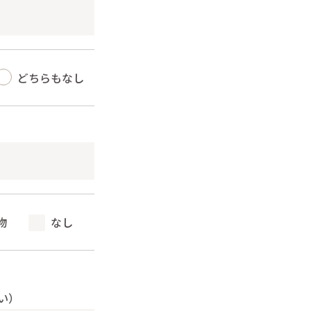
どちらもなし
物
なし
い）