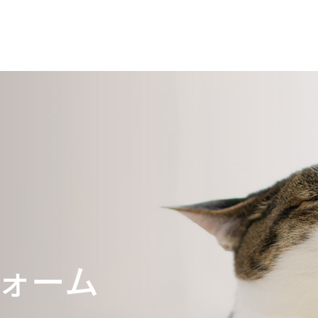
がみ家の想い
になる前に
わん一覧
ォーム