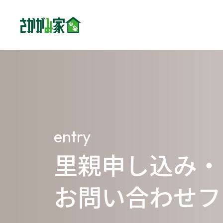
concept
さか
family
entry
家族
里親申し込み・
dogs
わん
お問い合わせフ
cats