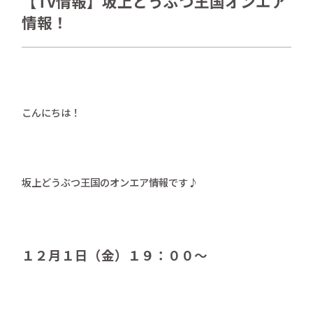
【TV情報】坂上どうぶつ王国オンエア
さかがみ家おすすめグッズ
情報！
news
新着情報
contact
お問い合わせ
こんにちは！
プライバシーポリシー
特定商取引法
坂上どうぶつ王国のオンエア情報です♪
１２月１日（金）１９：００～