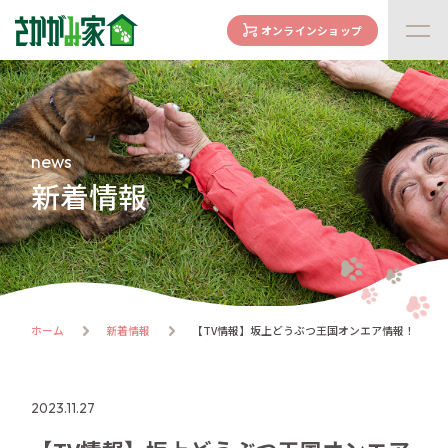
オンラインショップ
concept
さかがみ家の想い
family
news
家族になる前に
新着情報
dogs
わんわん一覧
cats
にゃんにゃん一覧
flow
ホーム
新着情報
【TV情報】坂上どうぶつ王国オンエア情報！
譲渡までの流れ
facility
ハウス紹介
2023.11.27
online store