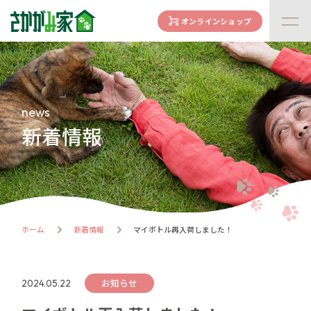
オンラインショップ
concept
さかがみ家の想い
family
news
家族になる前に
新着情報
dogs
わんわん一覧
cats
にゃんにゃん一覧
flow
ホーム
新着情報
マイボトル再入荷しました！
譲渡までの流れ
facility
ハウス紹介
お知らせ
2024.05.22
online store