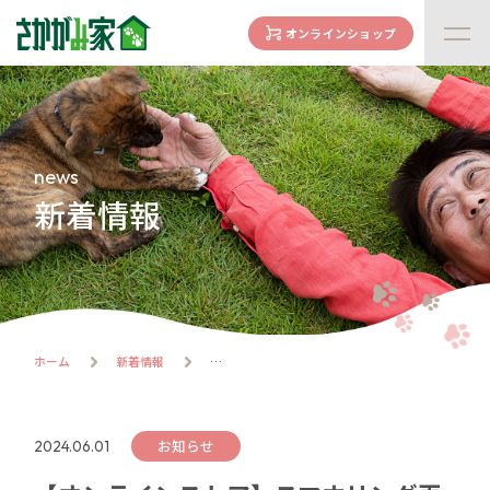
オンラインショップ
concept
さかがみ家の想い
family
news
家族になる前に
新着情報
dogs
わんわん一覧
cats
にゃんにゃん一覧
flow
ホーム
新着情報
譲渡までの流れ
facility
ハウス紹介
お知らせ
2024.06.01
online store