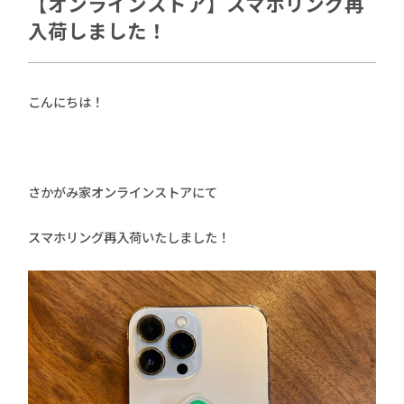
【オンラインストア】スマホリング再
さかがみ家おすすめグッズ
入荷しました！
news
新着情報
contact
こんにちは！
お問い合わせ
プライバシーポリシー
特定商取引法
さかがみ家オンラインストアにて
スマホリング再入荷いたしました！