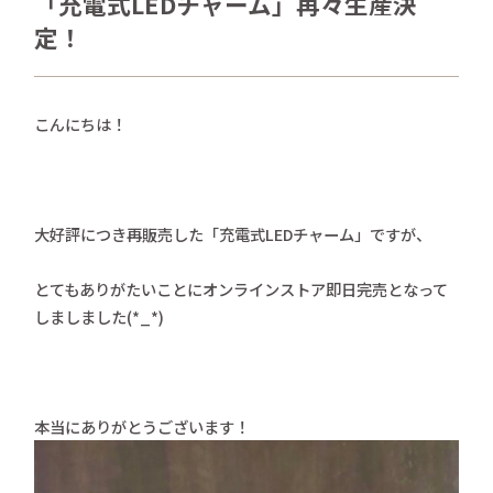
「充電式LEDチャーム」再々生産決
さかがみ家おすすめグッズ
定！
news
新着情報
contact
こんにちは！
お問い合わせ
プライバシーポリシー
特定商取引法
大好評につき再販売した「充電式LEDチャーム」ですが、
とてもありがたいことにオンラインストア即日完売となって
しましました(*_*)
本当にありがとうございます！