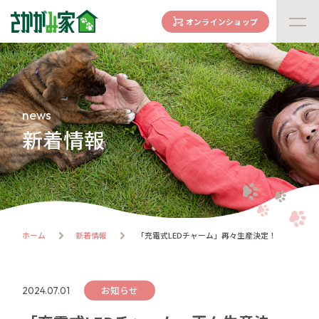
オンラインショップ
concept
さかがみ家の想い
family
news
家族になる前に
新着情報
dogs
わんわん一覧
cats
にゃんにゃん一覧
flow
ホーム
新着情報
「充電式LEDチャーム」再々生産決定！
譲渡までの流れ
facility
ハウス紹介
お知らせ
2024.07.01
online store