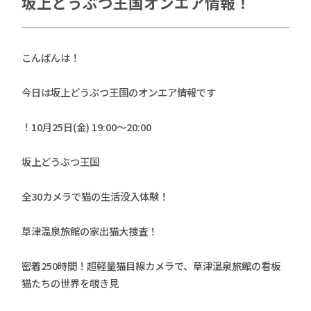
坂上どうぶつ王国オンエア情報！
さかがみ家おすすめグッズ
news
新着情報
こんばんは！
contact
お問い合わせ
今日は坂上どうぶつ王国のオンエア情報です
！10月25日(金) 19:00～20:00
プライバシーポリシー
特定商取引法
坂上どうぶつ王国
全30カメラで猫の生活没入体験！
草津温泉旅館の家出猫大捜査！
密着250時間！超軽量猫目線カメラで、草津温泉旅館の看板
猫たちの世界を覗き見