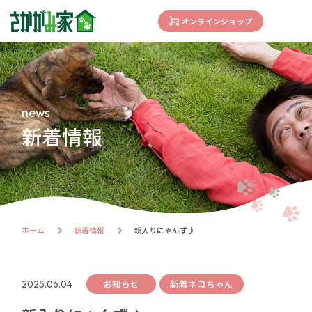
オンラインショップ
concept
さかがみ家の想い
family
news
家族になる前に
新着情報
dogs
わんわん一覧
cats
にゃんにゃん一覧
flow
ホーム
新着情報
新入りにゃんず♪
譲渡までの流れ
facility
ハウス紹介
お知らせ
新着ネコちゃん
2025.06.04
online store