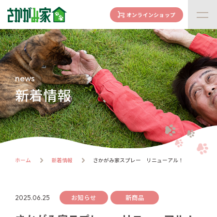
オンラインショップ
concept
さかがみ家の想い
family
news
家族になる前に
新着情報
dogs
わんわん一覧
cats
にゃんにゃん一覧
flow
ホーム
新着情報
さかがみ家スプレー リニューアル！
譲渡までの流れ
facility
ハウス紹介
お知らせ
新商品
2025.06.25
online store