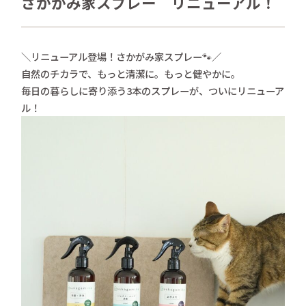
さかがみ家スプレー リニューアル！
さかがみ家おすすめグッズ
news
新着情報
＼リニューアル登場！さかがみ家スプレー🐾／
自然のチカラで、もっと清潔に。もっと健やかに。
contact
お問い合わせ
毎日の暮らしに寄り添う3本のスプレーが、ついにリニューア
ル！
プライバシーポリシー
特定商取引法