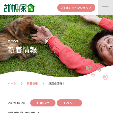
オンラインショップ
concept
さかがみ家の想い
family
news
家族になる前に
新着情報
dogs
わんわん一覧
cats
にゃんにゃん一覧
flow
ホーム
新着情報
譲渡会開催！
譲渡までの流れ
facility
ハウス紹介
お知らせ
イベント
2025.10.20
online store