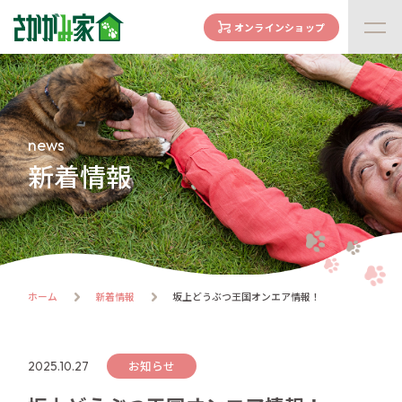
オンラインショップ
concept
さかがみ家の想い
family
news
家族になる前に
新着情報
dogs
わんわん一覧
cats
にゃんにゃん一覧
flow
ホーム
新着情報
坂上どうぶつ王国オンエア情報！
譲渡までの流れ
facility
ハウス紹介
お知らせ
2025.10.27
online store