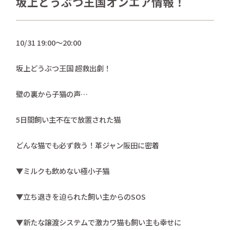
坂上どうぶつ王国オンエア情報！
さかがみ家おすすめグッズ
news
新着情報
10/31 19:00〜20:00
contact
お問い合わせ
坂上どうぶつ王国 超救出劇！
壁の裏から子猫の声…
プライバシーポリシー
特定商取引法
5日間飼い主不在で放置された猫
どんな猫でも必ず救う！革ジャン阪田に密着
▼ミルクも飲めない極小子猫
▼立ち退きを迫られた飼い主からのSOS
▼新たな譲渡システムで激カワ猫も飼い主も幸せに