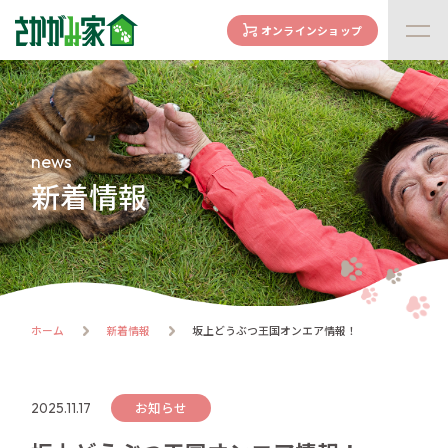
オンラインショップ
concept
さかがみ家の想い
family
news
家族になる前に
新着情報
dogs
わんわん一覧
cats
にゃんにゃん一覧
flow
ホーム
新着情報
坂上どうぶつ王国オンエア情報！
譲渡までの流れ
facility
ハウス紹介
お知らせ
2025.11.17
online store