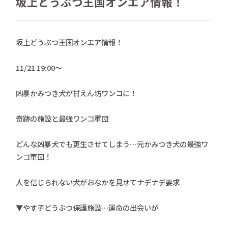
坂上どうぶつ王国オンエア情報！
さかがみ家おすすめグッズ
news
新着情報
坂上どうぶつ王国オンエア情報！
contact
お問い合わせ
11/21 19:00〜
凶暴かみつき犬が甘えん坊ワンコに！
プライバシーポリシー
特定商取引法
奇跡の施設と最強ワンコ軍団
どんな凶暴犬でも更生させてしまう…元かみつき犬の最強ワ
ンコ軍団！
人を信じられない犬がおなかを見せてナデナデ要求
▼やす子どうぶつ保護施設…運命の出会いが