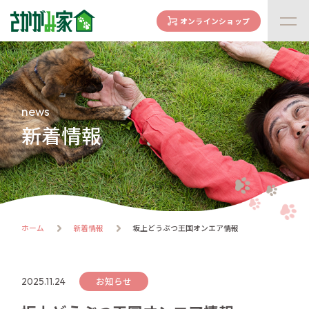
オンラインショップ
concept
さかがみ家の想い
family
news
家族になる前に
新着情報
dogs
わんわん一覧
cats
にゃんにゃん一覧
flow
ホーム
新着情報
坂上どうぶつ王国オンエア情報
譲渡までの流れ
facility
ハウス紹介
お知らせ
2025.11.24
online store