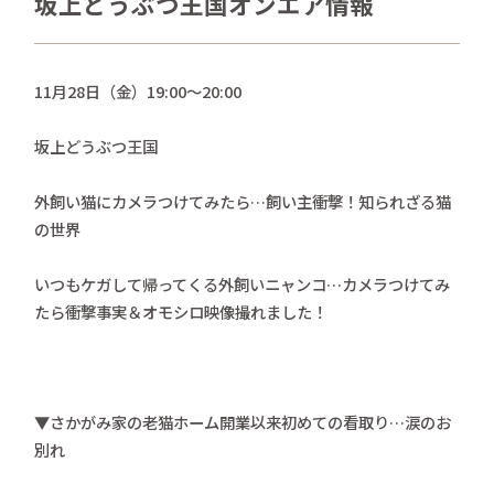
坂上どうぶつ王国オンエア情報
さかがみ家おすすめグッズ
news
新着情報
11月28日（金）19:00〜20:00
contact
お問い合わせ
坂上どうぶつ王国
外飼い猫にカメラつけてみたら…飼い主衝撃！知られざる猫
プライバシーポリシー
特定商取引法
の世界
いつもケガして帰ってくる外飼いニャンコ…カメラつけてみ
たら衝撃事実＆オモシロ映像撮れました！
▼さかがみ家の老猫ホーム開業以来初めての看取り…涙のお
別れ