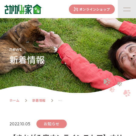
オンラインショップ
concept
さかがみ家の想い
family
news
家族になる前に
新着情報
dogs
わんわん一覧
cats
にゃんにゃん一覧
flow
ホーム
新着情報
譲渡までの流れ
facility
ハウス紹介
お知らせ
2022.10.05
online store