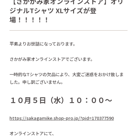
【さかがみ家オンラインストア】オリ
さかがみ家おすすめグッズ
ジナルTシャツ XLサイズが登
news
場！！！！！
新着情報
contact
お問い合わせ
平素よりお世話になっております。
プライバシーポリシー
特定商取引法
さかがみ家オンラインストアでございます。
一時的なTシャツの欠品により、大変ご迷惑をおかけ致しま
した。申し訳ございません。
１０月５日（水）１０：００～
https://sakagamike.shop-pro.jp/?pid=170377590
オンラインストアにて、