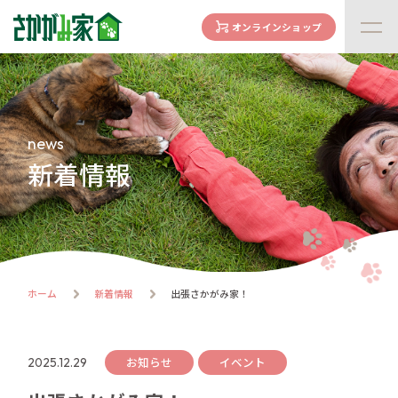
オンラインショップ
concept
さかがみ家の想い
family
news
家族になる前に
新着情報
dogs
わんわん一覧
cats
にゃんにゃん一覧
flow
ホーム
新着情報
出張さかがみ家！
譲渡までの流れ
facility
ハウス紹介
お知らせ
イベント
2025.12.29
online store