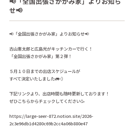
📢「全国出張さかがみ家」よりお知ら
さかがみ家おすすめグッズ
せ📢
news
新着情報
contact
📢「全国出張さかがみ家」よりお知らせ📢
お問い合わせ
古山憲太郎と広島光がキッチンカーで行く！
プライバシーポリシー
特定商取引法
「全国出張さかがみ家」第２弾！
５月１０日までの出店スケジュールが
すべて決定いたしました🚛💨
下記リンクより、出店時間も随時更新しております！
ぜひこちらからチェックしてください🥳
https://large-seer-872.notion.site/2026-
2c3e96db1d4280c69b2cc4a06b880e47