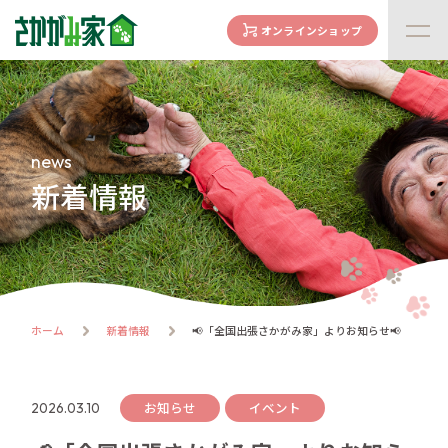
オンラインショップ
concept
さかがみ家の想い
family
news
家族になる前に
新着情報
dogs
わんわん一覧
cats
にゃんにゃん一覧
flow
ホーム
新着情報
📢「全国出張さかがみ家」よりお知らせ📢
譲渡までの流れ
facility
ハウス紹介
お知らせ
イベント
2026.03.10
online store