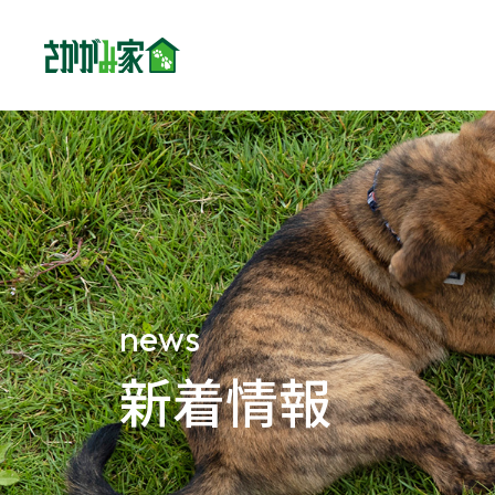
concept
さか
family
家族
news
新着情報
dogs
わん
cats