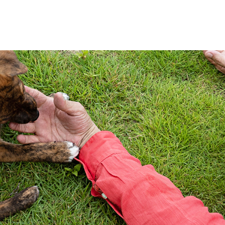
がみ家の想い
になる前に
わん一覧