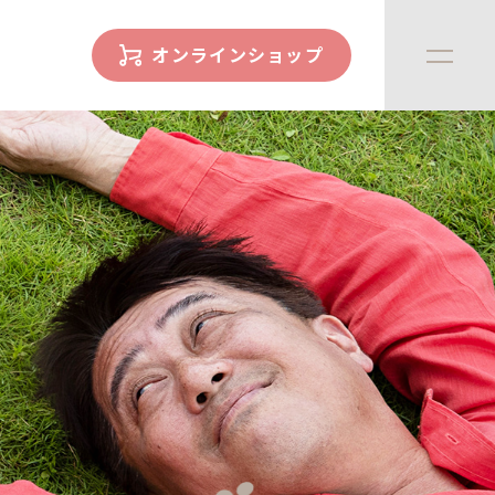
オンラインショップ
facility
ハウス紹介
online store
さかがみ家おすすめグッズ
news
新着情報
contact