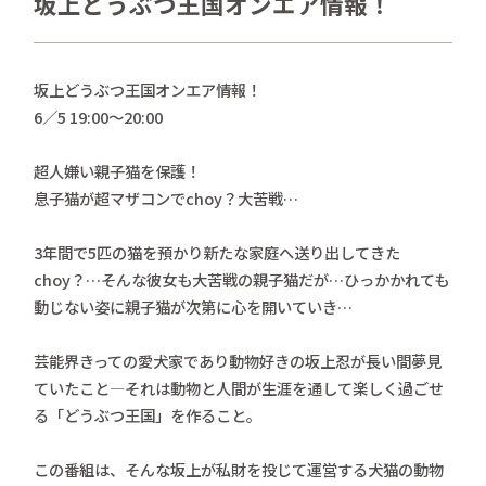
坂上どうぶつ王国オンエア情報！
さかがみ家おすすめグッズ
news
新着情報
坂上どうぶつ王国オンエア情報！
6／5 19:00〜20:00
contact
お問い合わせ
超人嫌い親子猫を保護！
息子猫が超マザコンでchoy？大苦戦…
プライバシーポリシー
特定商取引法
3年間で5匹の猫を預かり新たな家庭へ送り出してきた
choy？…そんな彼女も大苦戦の親子猫だが…ひっかかれても
動じない姿に親子猫が次第に心を開いていき…
芸能界きっての愛犬家であり動物好きの坂上忍が長い間夢見
ていたこと―それは動物と人間が生涯を通して楽しく過ごせ
る「どうぶつ王国」を作ること。
この番組は、そんな坂上が私財を投じて運営する犬猫の動物