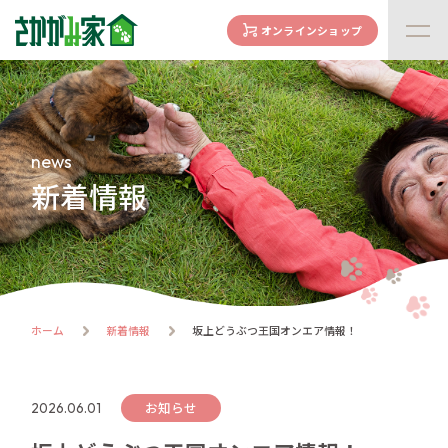
オンラインショップ
concept
さかがみ家の想い
family
news
家族になる前に
新着情報
dogs
わんわん一覧
cats
にゃんにゃん一覧
flow
ホーム
新着情報
坂上どうぶつ王国オンエア情報！
譲渡までの流れ
facility
ハウス紹介
お知らせ
2026.06.01
online store