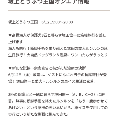
坂上どうぶつ王国オンエア情報
さかがみ家おすすめグッズ
news
新着情報
坂上どうぶつ王国 6/12 19:00〜20:00
contact
お問い合わせ
▼髙橋海人が保護犬3匹と暮らす塚田僚一に箱根旅行を差し
上げます
海人も同行！断脚手術を乗り越えた塚田の愛犬ルンルンの誕
プライバシーポリシー
特定商取引法
生日旅行！大自然ドッグラン＆温泉にワンコたちがうっとり
▼新たな試練…余命宣告と抗がん剤治療の決断
6月12日（金）放送は、ゲストになにわ男子の長尾謙杜が登
場！ 塚田僚一と愛犬・ルンルンの車イス生活に密着。
3匹の保護犬と一緒に暮らす塚田僚一（A．B．C－Z）に密
着。無事に断脚手術を終えたルンルンを「もう一度歩かせて
あげたい」という塚田の強い思いから、車イスを使用しての
歩行という新たな挑戦に挑んできた。