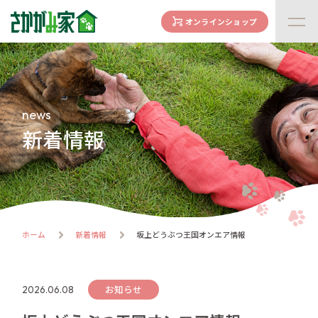
オンラインショップ
concept
さかがみ家の想い
family
news
家族になる前に
新着情報
dogs
わんわん一覧
cats
にゃんにゃん一覧
flow
ホーム
新着情報
坂上どうぶつ王国オンエア情報
譲渡までの流れ
facility
ハウス紹介
お知らせ
2026.06.08
online store