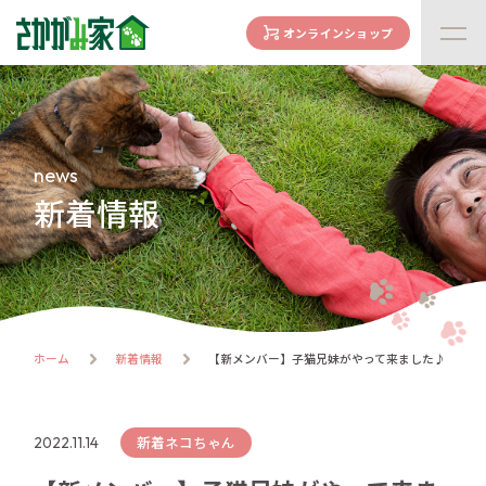
オンラインショップ
concept
さかがみ家の想い
family
news
家族になる前に
新着情報
dogs
わんわん一覧
cats
にゃんにゃん一覧
flow
ホーム
新着情報
【新メンバー】子猫兄妹がやって来ました♪
譲渡までの流れ
facility
ハウス紹介
新着ネコちゃん
2022.11.14
online store