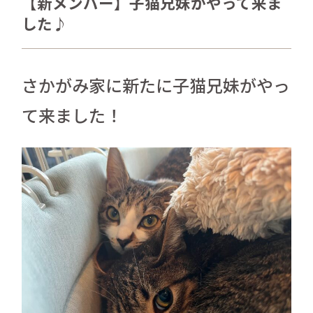
【新メンバー】子猫兄妹がやって来ま
さかがみ家おすすめグッズ
した♪
news
新着情報
contact
さかがみ家に新たに子猫兄妹がやっ
お問い合わせ
て来ました！
プライバシーポリシー
特定商取引法