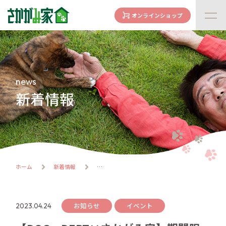
オンラインショップ
concept
さかがみ家の想い
family
news
家族になる前に
新着情報
dogs
わんわん一覧
cats
にゃんにゃん一覧
flow
ホーム
新着情報
譲渡までの流れ
facility
ハウス紹介
お知らせ
イベント
2023.04.24
online store