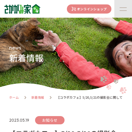
オンラインショップ
concept
さかがみ家の想い
family
news
家族になる前に
新着情報
dogs
わんわん一覧
cats
にゃんにゃん一覧
flow
ホーム
新着情報
【コラボカフェ】5/20,5/21の撮影会に関して
譲渡までの流れ
facility
ハウス紹介
お知らせ
2023.05.19
online store