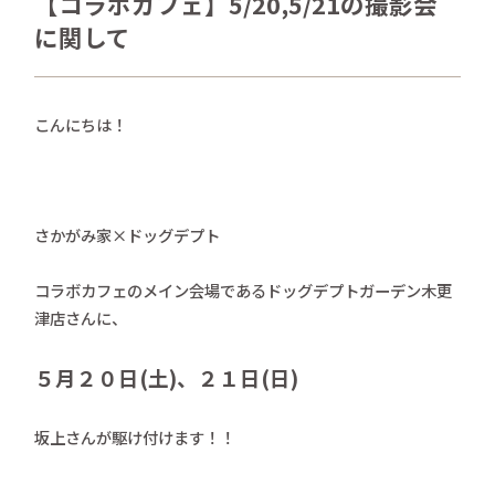
【コラボカフェ】5/20,5/21の撮影会
さかがみ家おすすめグッズ
に関して
news
新着情報
contact
こんにちは！
お問い合わせ
プライバシーポリシー
特定商取引法
さかがみ家×ドッグデプト
コラボカフェのメイン会場であるドッグデプトガーデン木更
津店さんに、
５月２０日(土)、２１日(日)
坂上さんが駆け付けます！！