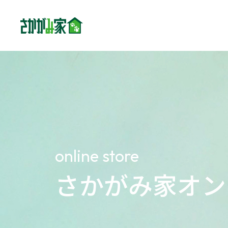
concept
さか
family
家族
online store
さかがみ家
オン
dogs
わん
cats