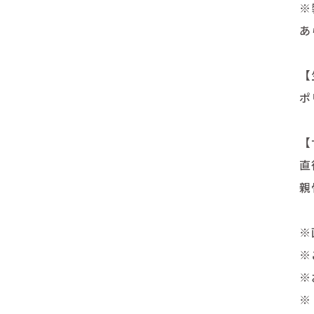
※
あ
【
ポ
【
直
親
※
※
※
※