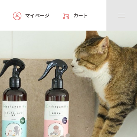
マイページ
カート
facility
ハウス紹介
online store
さかがみ家おすすめグッズ
news
新着情報
contact