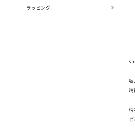
s
坂
晴
晴
ぜ